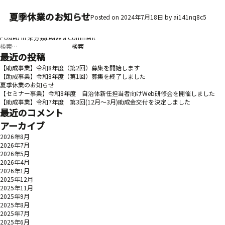
誠に勝手ながら下記日時を休業させていただきます。
月:
夏季休業のお知らせ
2024年7月
8月10日(土)～8月14日(水)
Posted on
2024年7月18日
by
ai141nq8c5
ご不便をおかけしますが何卒ご了承くださいますようお願い申し上げます。
on
Posted in
未分類
Leave a Comment
検
夏
索:
季
最近の投稿
休
【助成事業】令和8年度（第2回）募集を開始します
業
【助成事業】令和8年度（第1回）募集を終了しました
の
夏季休業のお知らせ
お
【セミナー事業】令和8年度 自治体新任担当者向けWeb研修会を開催しました
知
【助成事業】令和7年度 第3回(12月～3月)助成金交付を決定しました
ら
最近のコメント
せ
アーカイブ
2026年8月
2026年7月
2026年5月
2026年4月
2026年1月
2025年12月
2025年11月
2025年9月
2025年8月
2025年7月
2025年6月